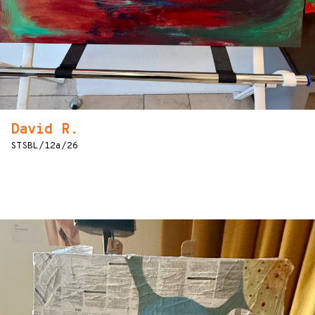
David R.
STSBL/12a/26