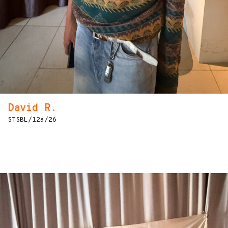
David R.
STSBL/12a/26