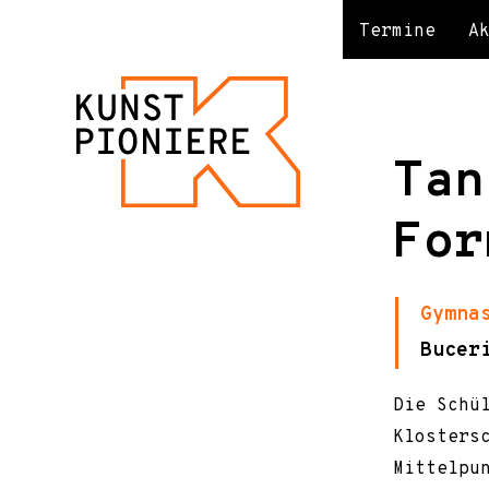
Termine
A
Tan
For
Gymna
Bucer
Die Schü
Klosters
Mittelpu