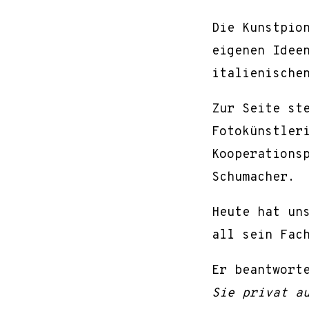
Die Kunstpio
eigenen Idee
italienische
Zur Seite st
Fotokünstler
Kooperations
Schumacher.
Heute hat un
all sein Fac
Er beantwort
Sie privat a