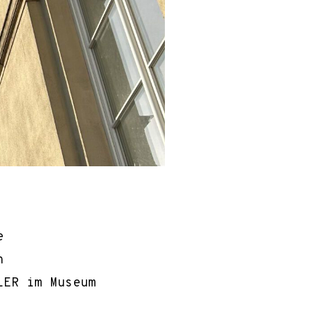
e
n
LER im Museum