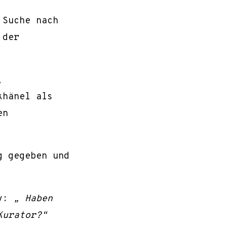
 Suche nach
 der
,
khänel als
en
g gegeben und
y:
„ Haben
Kurator?“