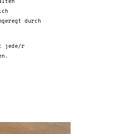
alten
ich
ngeregt durch
t jede/r
en.