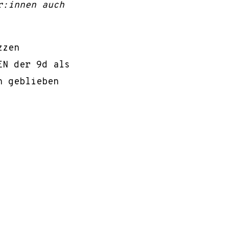
r:innen auch
zzen
EN der 9d als
n geblieben