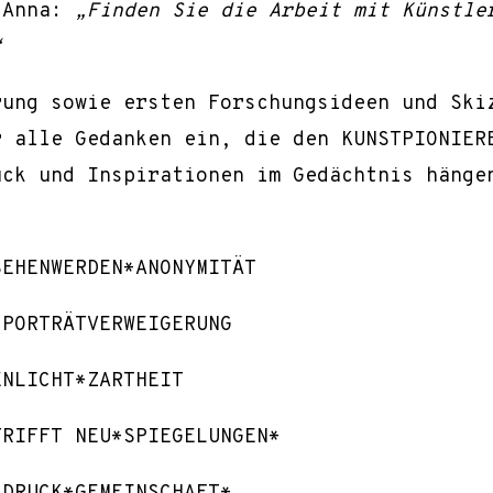
 Anna:
„Finden Sie die Arbeit mit Künstle
“
rung sowie ersten Forschungsideen und Ski
r alle Gedanken ein, die den KUNSTPIONIER
uck und Inspirationen im Gedächtnis hänge
SEHENWERDEN*ANONYMITÄT
*PORTRÄTVERWEIGERUNG
ENLICHT*ZARTHEIT
TRIFFT NEU*SPIEGELUNGEN*