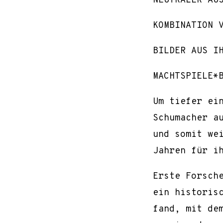
NEUTRALER AU
KOMBINATION 
BILDER AUS I
MACHTSPIELE*
Um tiefer ei
Schumacher a
und somit wei
Jahren für i
Erste Forsch
ein historis
fand, mit de