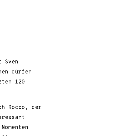
t Sven
hen dürfen
zten 120
ch Rocco, der
eressant
 Momenten