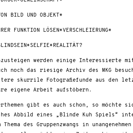
SDRUCK*GEMEINSCHAFT*
VON BILD UND OBJEKT*
HRER FUNKTION LÖSEN*VERSCHLEIERUNG*
BLINDSEIN*SELFIE*REALITÄT?
nzusteigen werden einige Interessierte mi
uch noch das riesige Archiv des MKG besuc
tere skurrile Fotografiefunde aus den let
hre eigene Arbeit aufstöbern.
erthemen gibt es auch schon, so möchte si
ches Abbild eines „Blinde Kuh Spiels“ int
m Thema des Gruppenzwangs in unangenehmen