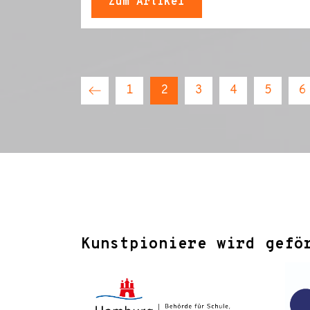
Zum Artikel
1
2
3
4
5
6
Kunstpioniere wird gefö