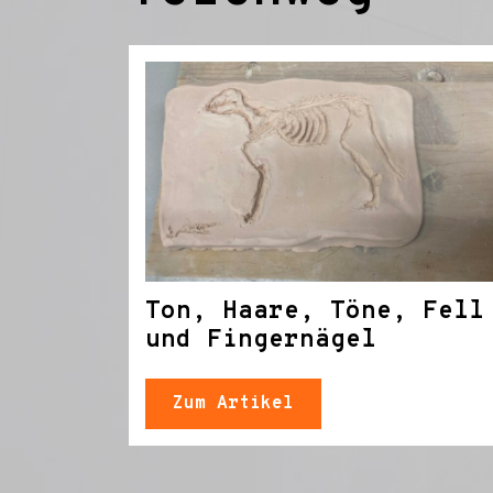
Ton, Haare, Töne, Fell
und Fingernägel
Zum Artikel