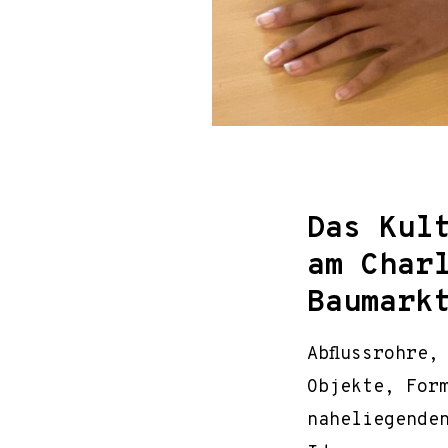
Das Kult
am Char
Baumark
Abflussrohre,
Objekte, Form
naheliegende