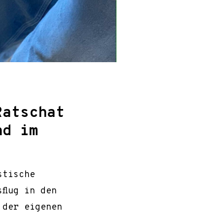
Ratschat
nd im
stische
flug in den
 der eigenen