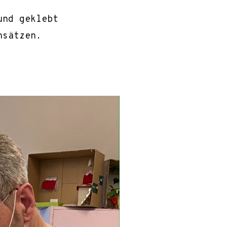
und geklebt
nsätzen.