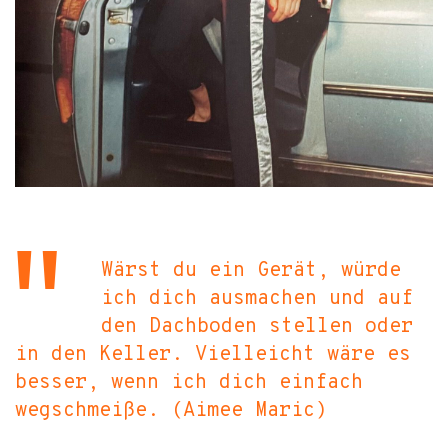
Wärst du ein Gerät, würde
ich dich ausmachen und auf
den Dachboden stellen oder
in den Keller. Vielleicht wäre es
besser, wenn ich dich einfach
wegschmeiße. (Aimee Maric)