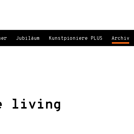
mer
Jubiläum
Kunstpioniere PLUS
Archiv
e living