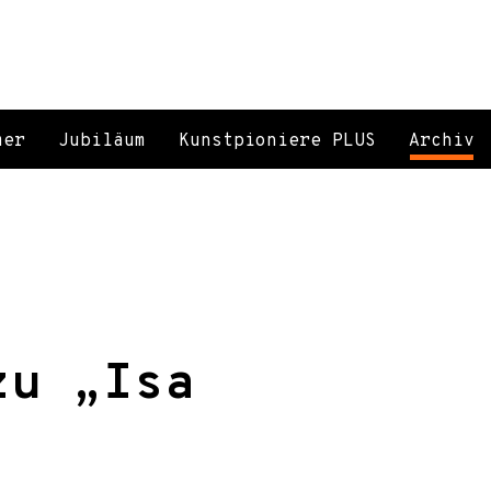
mer
Jubiläum
Kunstpioniere PLUS
Archiv
zu „Isa