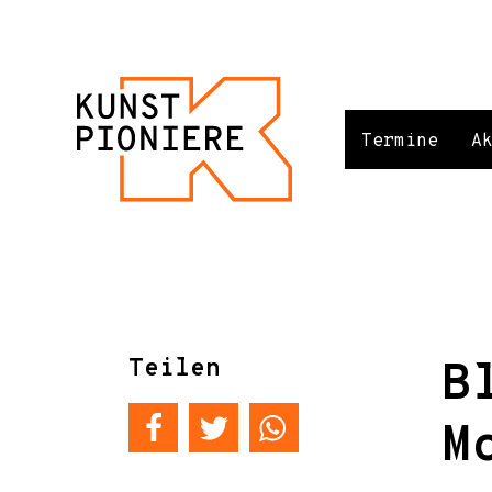
Termine
A
Teilen
B
M