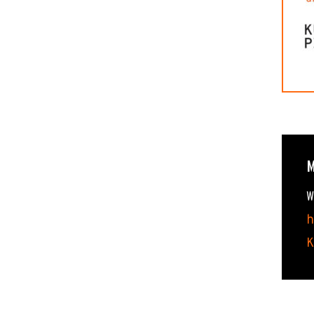
W
h
K