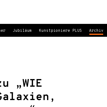
mer
Jubiläum
Kunstpioniere PLUS
Archiv
zu „WIE
Galaxien,