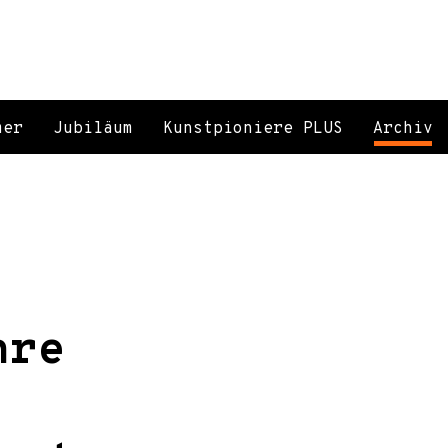
mer
Jubiläum
Kunstpioniere PLUS
Archiv
hre
: