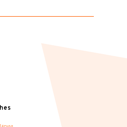
hes
lärung