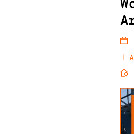
W
A
A