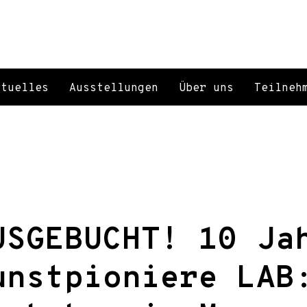
ktuelles
Ausstellungen
Über uns
Teilneh
USGEBUCHT! 10 Ja
unstpioniere LAB