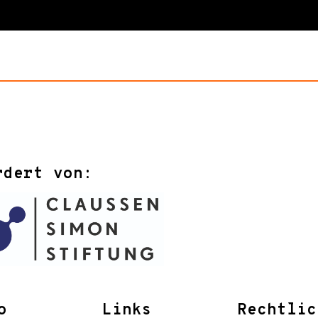
rdert von:
o
Links
Rechtlic