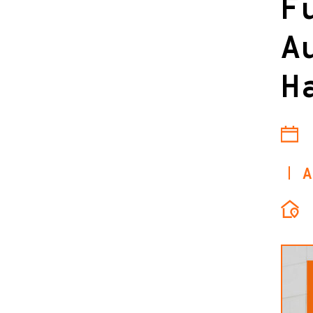
F
A
H
A