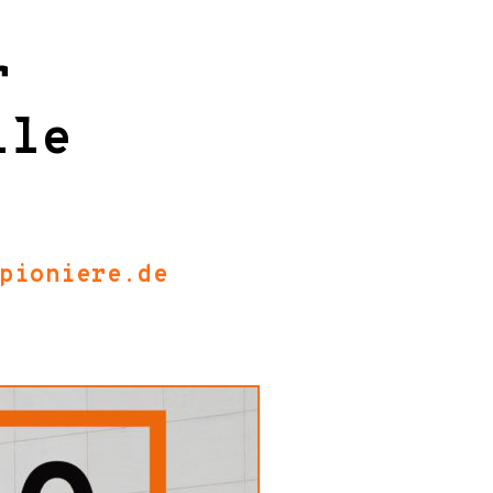
r
lle
pioniere.de