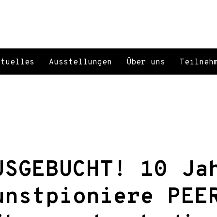
ktuelles
Ausstellungen
Über uns
Teilneh
USGEBUCHT! 10 Ja
unstpioniere PEE