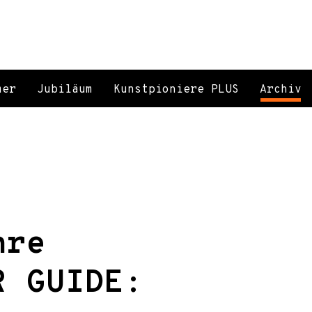
mer
Jubiläum
Kunstpioniere PLUS
Archiv
hre
R GUIDE: