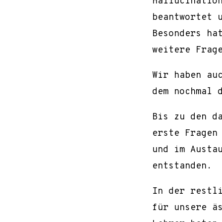
Hallucinatio
beantwortet 
Besonders hat
weitere Frag
Wir haben au
dem nochmal d
Bis zu den da
erste Fragen
und im Austa
entstanden.
In der restl
für unsere ä