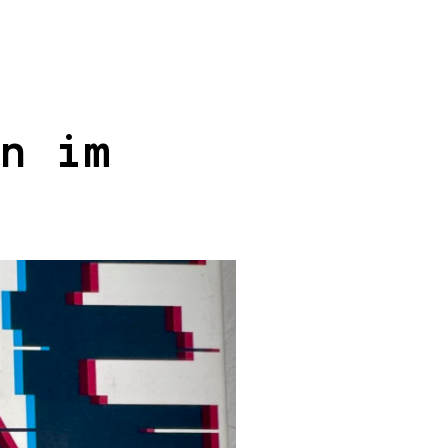
e
n im