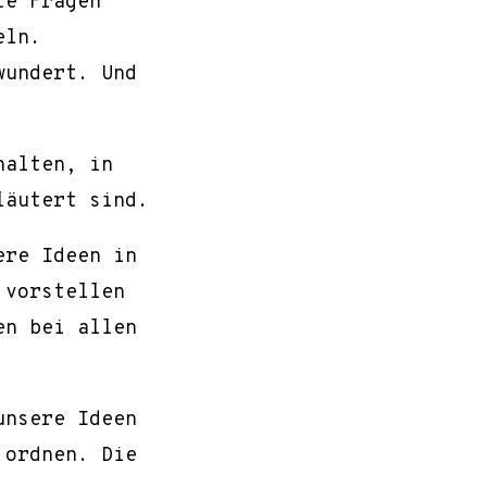
te Fragen
eln.
wundert. Und
halten, in
läutert sind.
ere Ideen in
 vorstellen
en bei allen
unsere Ideen
 ordnen. Die