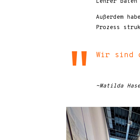
Lehrer baten
Außerdem hab
Prozess stru
Wir sind 
~Matilda Has