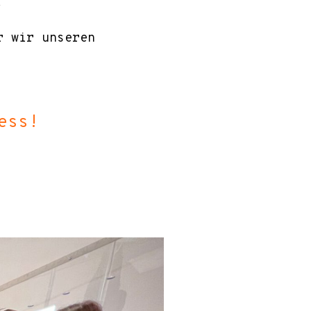
.
r wir unseren
ess!