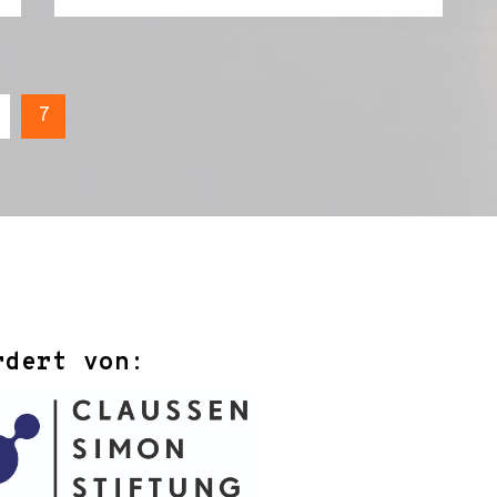
7
rdert von: