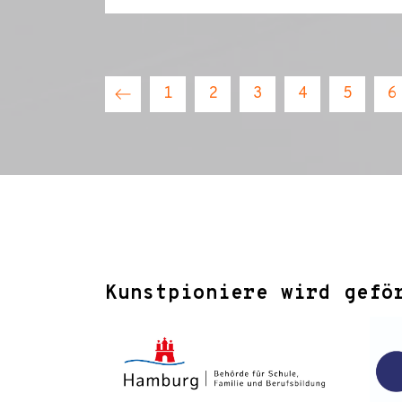
1
2
3
4
5
6
Kunstpioniere wird gefö