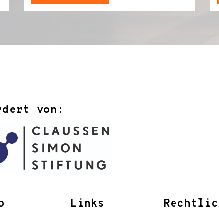
rdert von:
o
Links
Rechtlic